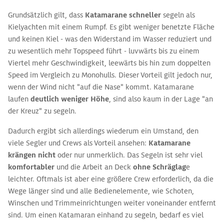
Grundsätzlich gilt, dass
Katamarane schneller
segeln als
Kielyachten mit einem Rumpf. Es gibt weniger benetzte Fläche
und keinen Kiel - was den Widerstand im Wasser reduziert und
zu wesentlich mehr Topspeed führt - luvwärts bis zu einem
Viertel mehr Geschwindigkeit, leewärts bis hin zum doppelten
Speed im Vergleich zu Monohulls. Dieser Vorteil gilt jedoch nur,
wenn der Wind nicht "auf die Nase" kommt. Katamarane
laufen
deutlich weniger Höhe
, sind also kaum in der Lage "an
der Kreuz" zu segeln.
Dadurch ergibt sich allerdings wiederum ein Umstand, den
viele Segler und Crews als Vorteil ansehen:
Katamarane
krängen nicht
oder nur unmerklich. Das Segeln ist sehr viel
komfortabler
und die Arbeit an Deck
ohne Schräglag
e
leichter. Oftmals ist aber eine größere Crew erforderlich, da die
Wege länger sind und alle Bedienelemente, wie Schoten,
Winschen und Trimmeinrichtungen weiter voneinander entfernt
sind. Um einen Katamaran einhand zu segeln, bedarf es viel