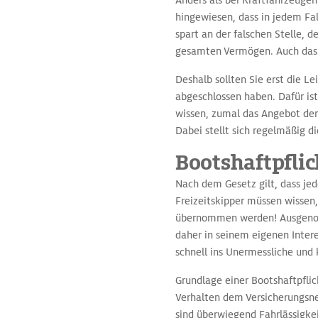
Anders als bei Kraftfahrzeugen
hingewiesen, dass in jedem Fal
spart an der falschen Stelle, 
gesamten Vermögen. Auch das 
Deshalb sollten Sie erst die L
abgeschlossen haben. Dafür ist
wissen, zumal das Angebot der
Dabei stellt sich regelmäßig d
Bootshaftpfli
Nach dem Gesetz gilt, dass jed
Freizeitskipper müssen wissen,
übernommen werden! Ausgenomm
daher in seinem eigenen Inter
schnell ins Unermessliche und 
Grundlage einer Bootshaftpflic
Verhalten dem Versicherungsn
sind überwiegend Fahrlässigkei