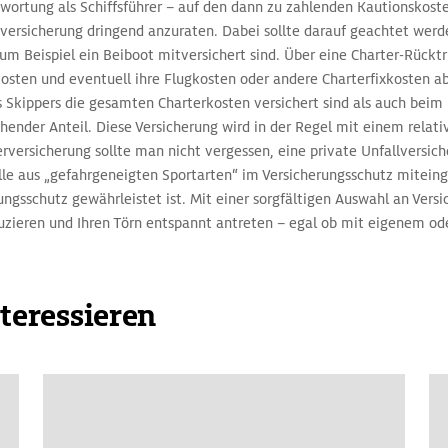
ntwortung als Schiffsführer – auf den dann zu zahlenden Kautionskos
versicherung dringend anzuraten. Dabei sollte darauf geachtet werde
m Beispiel ein Beiboot mitversichert sind. Über eine Charter-Rückt
osten und eventuell ihre Flugkosten oder andere Charterfixkosten abs
 Skippers die gesamten Charterkosten versichert sind als auch beim 
ender Anteil. Diese Versicherung wird in der Regel mit einem relati
versicherung sollte man nicht vergessen, eine private Unfallversiche
lle aus „gefahrgeneigten Sportarten“ im Versicherungsschutz mitein
rungsschutz gewährleistet ist. Mit einer sorgfältigen Auswahl an Vers
uzieren und Ihren Törn entspannt antreten – egal ob mit eigenem od
nteressieren