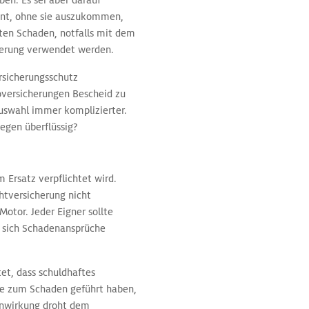
ben. Es sei aber darauf
eint, ohne sie auszukommen,
hten Schaden, notfalls mit dem
ierung verwendet werden.
ersicherungsschutz
koversicherungen Bescheid zu
Auswahl immer komplizierter.
egen überflüssig?
 Ersatz verpflichtet wird.
htversicherung nicht
tor. Jeder Eigner sollte
n sich Schadenansprüche
et, dass schuldhaftes
ie zum Schaden geführt haben,
einwirkung droht dem