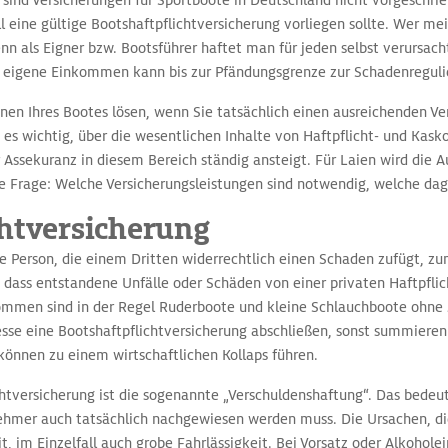
 sind Versicherungen für Sportboote in Deutschland nicht vorgeschrie
l eine gültige Bootshaftpflichtversicherung vorliegen sollte. Wer m
denn als Eigner bzw. Bootsführer haftet man für jeden selbst verursac
eigene Einkommen kann bis zur Pfändungsgrenze zur Schadenregul
einen Ihres Bootes lösen, wenn Sie tatsächlich einen ausreichenden V
 es wichtig, über die wesentlichen Inhalte von Haftpflicht- und Kas
 Assekuranz in diesem Bereich ständig ansteigt. Für Laien wird die 
ie Frage: Welche Versicherungsleistungen sind notwendig, welche dag
chtversicherung
e Person, die einem Dritten widerrechtlich einen Schaden zufügt, zum
 dass entstandene Unfälle oder Schäden von einer privaten Haftpflic
en sind in der Regel Ruderboote und kleine Schlauchboote ohne Mo
esse eine Bootshaftpflichtversicherung abschließen, sonst summiere
können zu einem wirtschaftlichen Kollaps führen.
htversicherung ist die sogenannte „Verschuldenshaftung“. Das bedeut
ehmer auch tatsächlich nachgewiesen werden muss. Die Ursachen, d
t, im Einzelfall auch grobe Fahrlässigkeit. Bei Vorsatz oder Alkohol