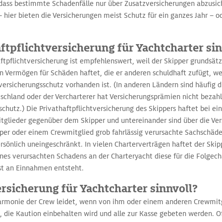
 dass bestimmte Schadenfälle nur über Zusatzversicherungen abzusic
 hier bieten die Versicherungen meist Schutz für ein ganzes Jahr – od
aftpflichtversicherung für Yachtcharter si
aftpflichtversicherung ist empfehlenswert, weil der Skipper grundsä
 Vermögen für Schäden haftet, die er anderen schuldhaft zufügt, we
tversicherungsschutz vorhanden ist. (In anderen Ländern sind häufi
tschland oder der Vercharterer hat Versicherungsprämien nicht bezahl
chutz.) Die Privathaftpflichtversicherung des Skippers haftet bei ein
glieder gegenüber dem Skipper und untereinander sind über die Vers
per oder einem Crewmitglied grob fahrlässig verursachte Sachschäd
ersönlich uneingeschränkt. In vielen Charterverträgen haftet der Ski
nes verursachten Schadens an der Charteryacht diese für die Folgech
ust an Einnahmen entsteht.
ersicherung für Yachtcharter sinnvoll?
Harmonie der Crew leidet, wenn von ihm oder einem anderen Crewmit
 die Kaution einbehalten wird und alle zur Kasse gebeten werden. Of