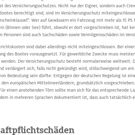
t des Versicherungsschutzes. Nicht nur der Eigner, sondern auch Cr
ootes berechtigt sind, sind im Versicherungsschutz miteingeschloss
cheinklausel“. Wer auf Gewässern ein Fahrzeug mit mehr als 15 PS
n (Binnen oder See) führt, obwohl er dort vorgeschrieben ist, hat k
en Personen sind auch Sachschäden sowie Vermögensschäden im Vers
ichtskosten sind dabei allerdings nicht miteingeschlossen. Bei einer
zung des Bootes vorausgesetzt. Für gewerbliche Zwecke muss meisten
 werden. Der Versicherungsschutz besteht normalerweise weltweit. D
und verlängert sich, falls nicht gekündigt wird, stillschweigend um ein
 von Bedeutung sein dürfte: Entgegen der deutschen Regelung ist ein
n den europäischen Mittelmeerländern, grundsätzlich vorgeschrieben. 
r einen anstehenden Törn sollte man sich für das entsprechende La
in dem in mehreren Sprachen dokumentiert ist, dass auch tatsächlich e
Haftpflichtschäden