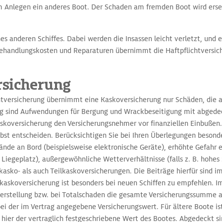
 Anlegen ein anderes Boot. Der Schaden am fremden Boot wird erset
es anderen Schiffes. Dabei werden die Insassen leicht verletzt, und e
Behandlungskosten und Reparaturen übernimmt die Haftpflichtversic
rsicherung
chtversicherung übernimmt eine Kaskoversicherung nur Schäden, die 
ng sind Aufwendungen für Bergung und Wrackbeseitigung mit abgedec
askoversicherung den Versicherungsnehmer vor finanziellen Einbußen.
elbst entscheiden. Berücksichtigen Sie bei Ihren Überlegungen besond
nde an Bord (beispielsweise elektronische Geräte), erhöhte Gefahr ei
Liegeplatz), außergewöhnliche Wetterverhältnisse (falls z. B. hohes 
asko- als auch Teilkaskoversicherungen. Die Beiträge hierfür sind i
llkaskoversicherung ist besonders bei neuen Schiffen zu empfehlen. 
erstellung bzw. bei Totalschaden die gesamte Versicherungssumme 
ei der im Vertrag angegebene Versicherungswert. Für ältere Boote is
h hier der vertraglich festgeschriebene Wert des Bootes. Abgedeckt s