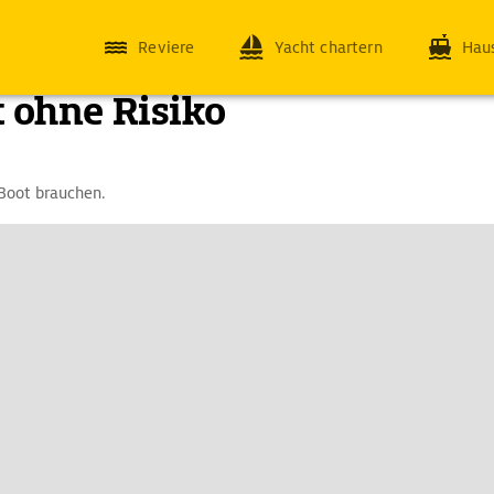
Reviere
Yacht chartern
Hau
 ohne Risiko
 Boot brauchen.