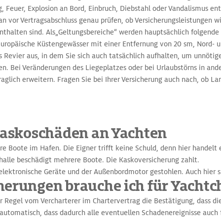
g, Feuer, Explosion an Bord, Einbruch, Diebstahl oder Vandalismus en
an vor Vertragsabschluss genau prüfen, ob Versicherungsleistungen w
enthalten sind. Als„Geltungsbereiche“ werden hauptsächlich folgende
uropäische Küstengewässer mit einer Entfernung von 20 sm, Nord- u
 Revier aus, in dem Sie sich auch tatsächlich aufhalten, um unnötig
n. Bei Veränderungen des Liegeplatzes oder bei Urlaubstörns in ande
raglich erweitern. Fragen Sie bei Ihrer Versicherung auch nach, ob L
 Kaskoschäden an Yachten
e Boote im Hafen. Die Eigner trifft keine Schuld, denn hier handelt 
rhalle beschädigt mehrere Boote. Die Kaskoversicherung zahlt.
lektronische Geräte und der Außenbordmotor gestohlen. Auch hier sp
herungen brauche ich für Yachtc
er Regel vom Vercharterer im Chartervertrag die Bestätigung, dass die
 automatisch, dass dadurch alle eventuellen Schadenereignisse auch f