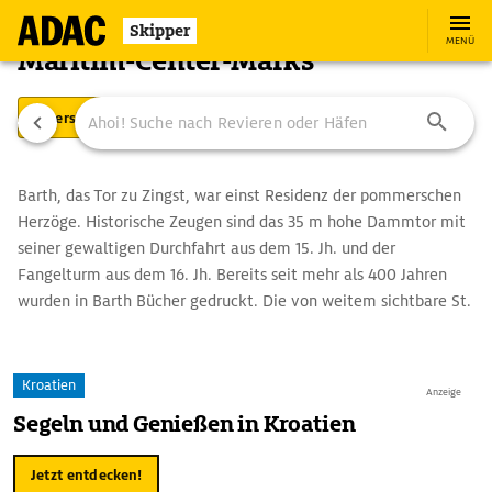
Skipper
MENÜ
Maritim-Center-Marks
Übersicht
Ausstattung
Ansteuerung
Barth, das Tor zu Zingst, war einst Residenz der pommerschen
Herzöge. Historische Zeugen sind das 35 m hohe Dammtor mit
seiner gewaltigen Durchfahrt aus dem 15. Jh. und der
Fangelturm aus dem 16. Jh. Bereits seit mehr als 400 Jahren
wurden in Barth Bücher gedruckt. Die von weitem sichtbare St.
Marien Kirche erhebt sich 85 m über den Meeresspiegel und
diente zur Zeit der Segelschifffahrt auch als Seezeichen.
Bedeutend ist die Kirchenbibliothek, ein großer Backsteinbau
Kroatien
Anzeige
aus dem 13.-15. Jh., wegen ihrer vielen historischen Bücher. Auch
Segeln und Genießen in Kroatien
eine Heilige Schrift in plattdeutscher Sprache ist hier zu finden.
Jetzt entdecken!