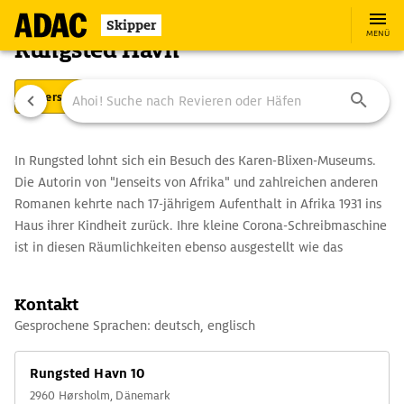
Skipper
MENÜ
Rungsted Havn
Übersicht
Ausstattung
Ansteuerung
In Rungsted lohnt sich ein Besuch des Karen-Blixen-Museums.
Die Autorin von "Jenseits von Afrika" und zahlreichen anderen
Romanen kehrte nach 17-jährigem Aufenthalt in Afrika 1931 ins
Haus ihrer Kindheit zurück. Ihre kleine Corona-Schreibmaschine
ist in diesen Räumlichkeiten ebenso ausgestellt wie das
Grammophon, das ihr Geliebter Denys Finch Hatton ihr
verehrte, bevor er in den Bergen Kenias mit dem Flugzeug
Kontakt
abstürzte. Die Bibliothek zeigt Werke und Übersetzungen der
Gesprochene Sprachen: deutsch, englisch
eigenwilligen Schriftstellerin, die auch unter Isaak Dinesen oder
Tania Blixen publizierte. Rungstedlund schließt sich ein Park
Rungsted Havn 10
an, in dem die Schriftstellerin unter einer Buche begraben ist.
2960 Hørsholm, Dänemark
Er ist ein Vogelschutzgebiet, aber jedermann zugänglich.