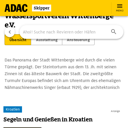
Skipper
MENÜ
Wassersportverein Wittenberge
e.V.
Übersicht
Ausstattung
Ansteuerung
Das Panorama der Stadt Wittenberge wird durch die vielen
Türme geprägt. Der Steintorturm aus dem 13. Jh. mit seinen
Zinnen ist das älteste Bauwerk der Stadt. Die zweitgrößte
Turmuhr Europas befindet sich am Uhrenturm des ehemaligen
Nähmaschinenwerks Singer (erbaut 1929), der architektonisch
vom Expressionismus und der Neuen Sachlichkeit beeinflusst
ist. Schließlich gibt es noch den wuchtigen Wasserturm mit
seiner Trinkhalle sowie den Turm des neoklassizistischen
Kroatien
Anzeige
Rathauses (1912-1914), der im Sommer bestiegen werden kann.
Segeln und Genießen in Kroatien