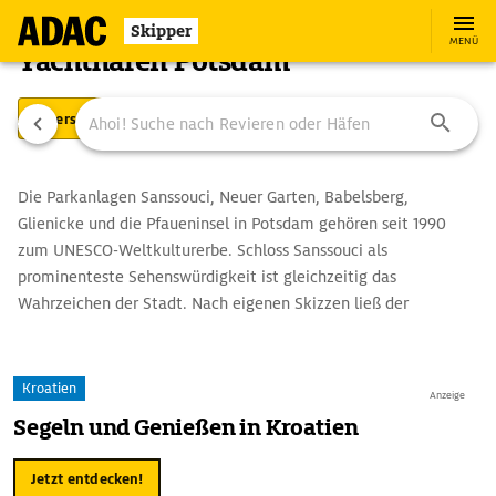
Skipper
MENÜ
Yachthafen Potsdam
Übersicht
Ausstattung
Ansteuerung
Die Parkanlagen Sanssouci, Neuer Garten, Babelsberg,
Glienicke und die Pfaueninsel in Potsdam gehören seit 1990
zum UNESCO-Weltkulturerbe. Schloss Sanssouci als
prominenteste Sehenswürdigkeit ist gleichzeitig das
Wahrzeichen der Stadt. Nach eigenen Skizzen ließ der
preußische König Friedrich der Große in den Jahren 1745-47 ein
kleines Sommerschloss im Stil des Rokoko errichten. Das
größte Schloss der Stadt ist das barocke Neue Palais. Es gilt als
Kroatien
Anzeige
letzte bedeutende Schlossanlage des preußischen Barocks. Das
Segeln und Genießen in Kroatien
Orangerieschloss im Stil der italienischen Renaissance wurde in
den Jahren 1851-64 erbaut.
Jetzt entdecken!