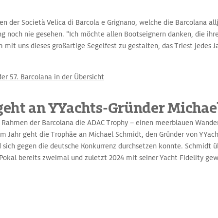
ten der Società Velica di Barcola e Grignano, welche die Barcolana al
ng noch nie gesehen. "Ich möchte allen Bootseignern danken, die ih
 mit uns dieses großartige Segelfest zu gestalten, das Triest jedes 
er 57. Barcolana in der Übersicht
eht an YYachts-Gründer Michae
m Rahmen der Barcolana die ADAC Trophy – einen meerblauen Wander
sem Jahr geht die Trophäe an Michael Schmidt, den Gründer von YYach
d sich gegen die deutsche Konkurrenz durchsetzen konnte. Schmidt
n Pokal bereits zweimal und zuletzt 2024 mit seiner Yacht Fidelity g