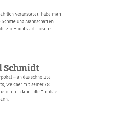
ljährlich veranstatet, habe man
re Schiffe und Mannschaften
Jahr zur Hauptstadt unseres
l Schmidt
pokal – an das schnellste
ts, welcher mit seiner Y8
 übernimmt damit die Trophäe
ewann.