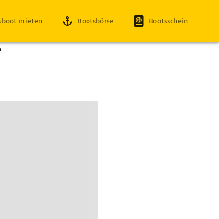
sboot mieten
Bootsbörse
Bootsschein
e