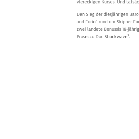
viereckigen Kurses. Und tatsäc
Den Sieg der diesjährigen Bar
and Furio" rund um Skipper Fur
zwei landete Benussis 18-jähri
Prosecco Doc Shockwave³.