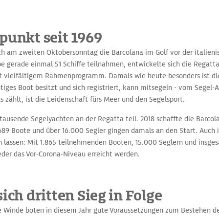
punkt seit 1969
lich am zweiten Oktobersonntag die Barcolana im Golf vor der italieni
e gerade einmal 51 Schiffe teilnahmen, entwickelte sich die Regatt
t vielfältigem Rahmenprogramm. Damals wie heute besonders ist di
htiges Boot besitzt und sich registriert, kann mitsegeln - vom Segel-
 zählt, ist die Leidenschaft fürs Meer und den Segelsport.
tausende Segelyachten an der Regatta teil. 2018 schaffte die Barcola
689 Boote und über 16.000 Segler gingen damals an den Start. Auch i
 lassen: Mit 1.865 teilnehmenden Booten, 15.000 Seglern und insg
der das Vor-Corona-Niveau erreicht werden.
ich dritten Sieg in Folge
 Winde boten in diesem Jahr gute Voraussetzungen zum Bestehen des