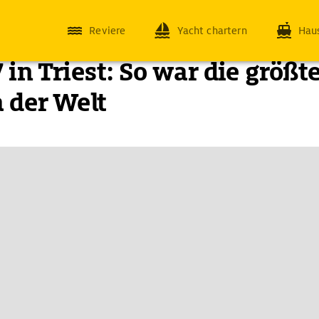
Reviere
Yacht chartern
Hau
 in Triest: So war die größt
 der Welt