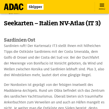
Skipper
MENÜ
Zurück
Seekarten – Italien NV-Atlas (IT 3)
Sardinien Ost
Sardinien ruft! Der Kartensatz IT3 stellt Ihnen mit hilfreichen
Tipps die Ostküste Sardiniens mit der Costa Smeralda, dem
Golfo di Orosei und der Costa del Sud vor. Bei der Durchfahrt
der Meerenge von Bonifacio ist Vorsicht geboten, da Wind und
Wellen zwischen Korsika und Sardinien lebhaft sind. Plus 3, also
drei Windstärken mehr, lautet dort eine gängige Regel.
Der Nordosten ist geprägt von der felsigen Inselwelt des
Maddalena-Archipels. Rund um Olbia befindet sich das Zentrum
des sardischen Yachttourismus. Überall bieten sich traumhafte
Ankerbuchten zum Verweilen an und auch an Häfen mangelt es
nicht. Je weiter man die Ostküste gen Süden bereist, desto