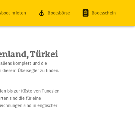
sboot mieten
Bootsbörse
Bootsschein
henland, Türkei
taliens komplett und die
n diesem Übersegler zu finden.
lien bis zur Küste von Tunesien
rten sind die für eine
ichnungen sind in englischer