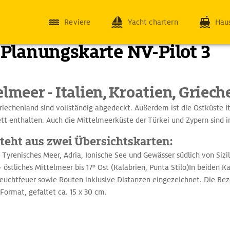
Reviere
Yacht chartern
Hau
 Planungskarte NV-Pilot 3
elmeer - Italien, Kroatien, Griec
riechenland sind vollständig abgedeckt. Außerdem ist die Ostküste I
tt enthalten. Auch die Mittelmeerküste der Türkei und Zypern sind i
steht aus zwei Übersichtskarten:
> Tyrenisches Meer, Adria, Ionische See und Gewässer südlich von Sizi
 östliches Mittelmeer bis 17° Ost (Kalabrien, Punta Stilo)In beiden Ka
uchtfeuer sowie Routen inklusive Distanzen eingezeichnet. Die Beze
 Format, gefaltet ca. 15 x 30 cm.