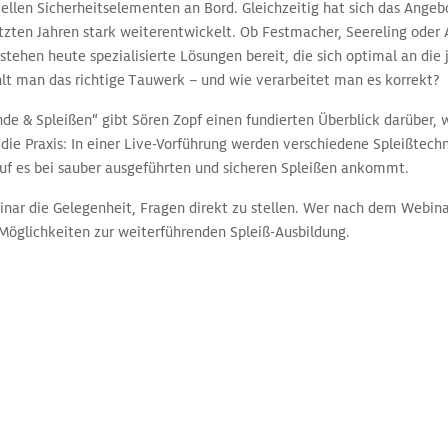
llen Sicherheitselementen an Bord. Gleichzeitig hat sich das Angebo
tzten Jahren stark weiterentwickelt. Ob Festmacher, Seereling oder A
stehen heute spezialisierte Lösungen bereit, die sich optimal an die
lt man das richtige Tauwerk – und wie verarbeitet man es korrekt?
 & Spleißen“ gibt Sören Zopf einen fundierten Überblick darüber, 
 die Praxis: In einer Live‑Vorführung werden verschiedene Spleißtechni
rauf es bei sauber ausgeführten und sicheren Spleißen ankommt.
inar die Gelegenheit, Fragen direkt zu stellen. Wer nach dem Webin
 Möglichkeiten zur weiterführenden Spleiß-Ausbildung.