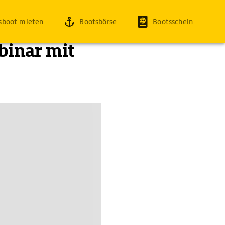
sboot mieten
Bootsbörse
Bootsschein
binar mit