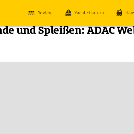
Reviere
Yacht chartern
Hau
de und Spleißen: ADAC We