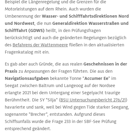
Beispiel die Längenregelung und die Grenzen für die
Motorleistungen auf dem Rhein. Auch wurden die
Umbenennung der
Wasser- und Schifffahrtsdirektionen Nord
und Nordwest
, die nun
Generaldirektion Wasserstraßen und
Schifffahrt (GDWS)
heißt, in den Prüfungsfragen
berücksichtigt und auch die geänderten Regelungen bezüglich
des
Befahrens der Wattenmeere
fließen in den aktualisierten
Fragenkatalog mit ein.
Es gab aber auch Gründe, die aus realen
Geschehnissen in der
Praxis
zu Anpassungen der Fragen führten. Die aus den
Navigationsaufgaben
bekannte Tonne "
Accumer Ee
" im
Seegat zwischen Baltrum und Langeoog auf der Nordsee
erlangte 2021 bei dem Untergang einer Segelyacht traurige
Berühmtheit. Die SY "Silja" (
BSU Untersuchungsbericht 276/21
)
havarierte und sank, weil bei Wind gegen Tide starker Seegang,
sogenannte "Brecher", entstanden. Aufgrund dieses
Schiffsunfalls wurde die Frage 233 in der SBF-See Prüfung
entsprechend geändert.