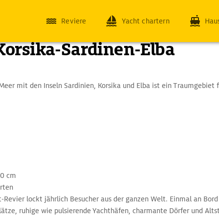
Reviere
Yacht chartern
Hau
Korsika-Sardinen-Elba
Meer mit den Inseln Sardinien, Korsika und Elba ist ein Traumgebiet 
.0 cm
rten
-Revier lockt jährlich Besucher aus der ganzen Welt. Einmal an Bord
tze, ruhige wie pulsierende Yachthäfen, charmante Dörfer und Alts