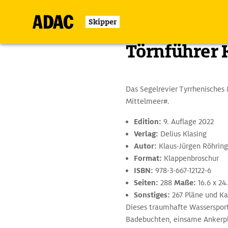
Skipper
Zurück
Törnführer 
Das Segelrevier Tyrrhenisches 
Mittelmeer#.
Edition:
9. Auflage 2022
Verlag:
Delius Klasing
Autor:
Klaus-Jürgen Röhring
Format:
Klappenbroschur
ISBN:
978-3-667-12122-6
Seiten:
288
Maße:
16.6 x 24
Sonstiges:
267 Pläne und Ka
Dieses traumhafte Wassersport
Badebuchten, einsame Ankerplä