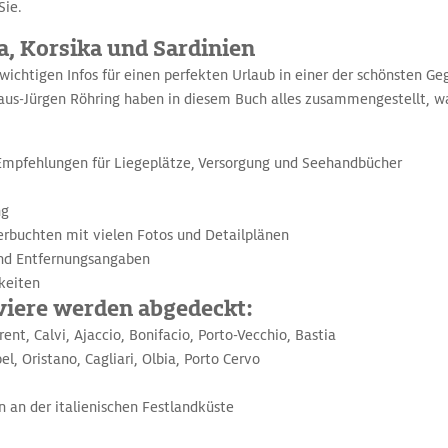
Sie.
, Korsika und Sardinien
 wichtigen Infos für einen perfekten Urlaub in einer der schönsten 
aus-Jürgen Röhring haben in diesem Buch alles zusammengestellt, was
 Empfehlungen für Liegeplätze, Versorgung und Seehandbücher
ng
erbuchten mit vielen Fotos und Detailplänen
und Entfernungsangaben
keiten
viere werden abgedeckt:
rent, Calvi, Ajaccio, Bonifacio, Porto-Vecchio, Bastia
l, Oristano, Cagliari, Olbia, Porto Cervo
n an der italienischen Festlandküste