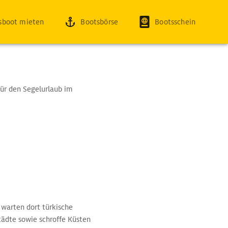
sboot mieten
Bootsbörse
Bootsschein
für den Segelurlaub im
 warten dort türkische
tädte sowie schroffe Küsten