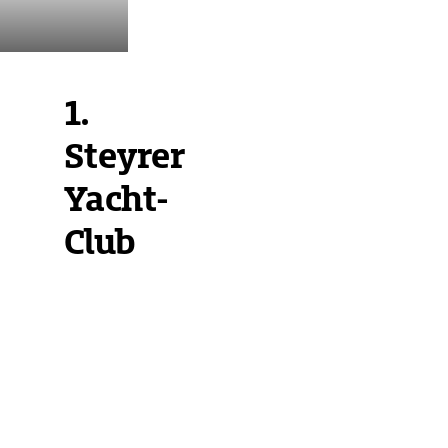
1.
Steyrer
Yacht-
Club
Übersicht
Ausstattung
Ansteuerung
An
das
ehemalige
Konzentrationslager