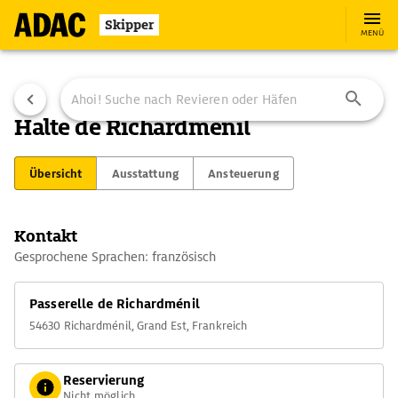
Skipper
MENÜ
Halte de Richardménil
Übersicht
Ausstattung
Ansteuerung
Kontakt
Gesprochene Sprachen: französisch
Passerelle de Richardménil
54630 Richardménil, Grand Est, Frankreich
Reservierung
Nicht möglich