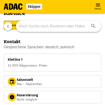
Skipper
MENÜ
Kietlice
Übersicht
Ausstattung
Ansteuerung
Kontakt
Gesprochene Sprachen: deutsch, polnisch
Kietlice 1
11-600 Węgorzewo, Polen
Saisonzeit
Mai - September
Reservierung
Nicht möglich