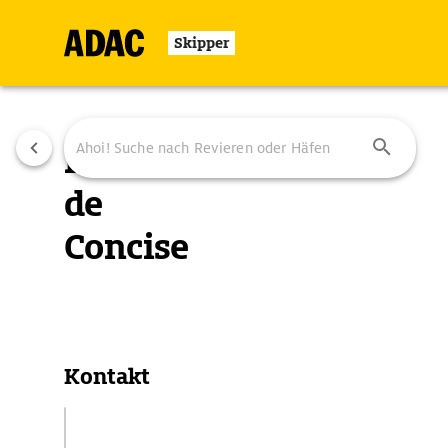
Skipper
Port
de
Concise
Übersicht
Ausstattung
Ansteuerung
Kontakt
Concise LNM