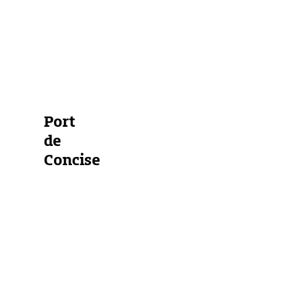
Marina
Bojenfeld
Ankerplatz
Alle Marinas anzeigen
Port
de
Concise
Schweiz