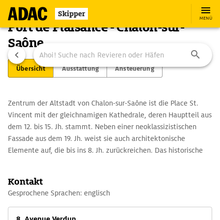
Skipper
MENÜ
Port de Plaisance - Chalon-sur-
Saône
Übersicht
Ausstattung
Ansteuerung
Zentrum der Altstadt von Chalon-sur-Saône ist die Place St.
Vincent mit der gleichnamigen Kathedrale, deren Hauptteil aus
dem 12. bis 15. Jh. stammt. Neben einer neoklassizistischen
Fassade aus dem 19. Jh. weist sie auch architektonische
Elemente auf, die bis ins 8. Jh. zurückreichen. Das historische
Zentrum rund um die Kathedrale ist teilweise gut erhalten.
Gegenüber der Kirche St. Pierre aus dem 18./19. Jh. liegt das
Kontakt
Musée Vivant-Denon, in dem neben einer Gemäldesammlung
Gesprochene Sprachen: englisch
römische und merowingische Funde ausgestellt sind. Auf einer
Insel in der Saône stehen die Tour du Doyenné aus dem 15. Jh.
8, Avenue Verdun