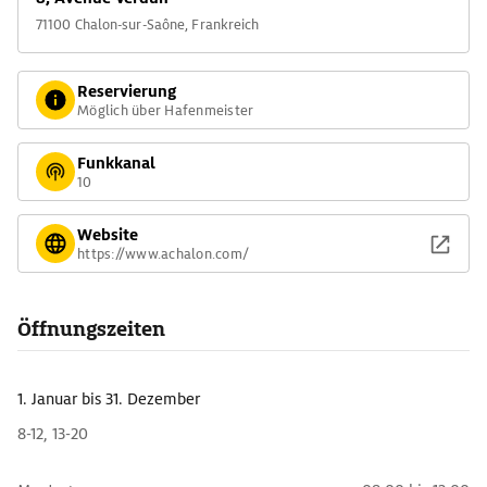
sowie das im 16. Jh. gegründete Hôpital einschließlich einer
71100 Chalon-sur-Saône, Frankreich
Kapelle mit den ursprünglichen Glasfenstern und einer
Apotheke.
Reservierung
Möglich über Hafenmeister
Funkkanal
10
Website
https://www.achalon.com/
Öffnungszeiten
1. Januar
bis 31. Dezember
8-12, 13-20