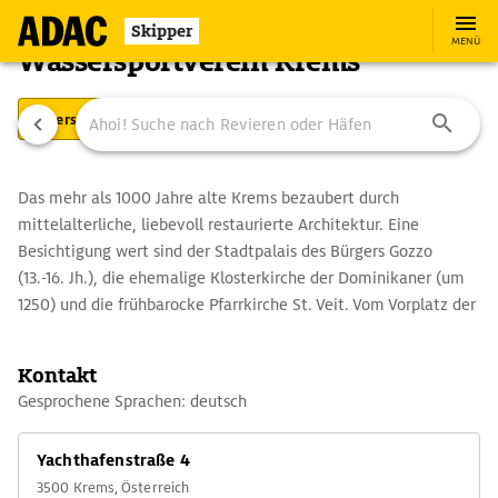
Skipper
MENÜ
Wassersportverein Krems
Übersicht
Ausstattung
Ansteuerung
Das mehr als 1000 Jahre alte Krems bezaubert durch
mittelalterliche, liebevoll restaurierte Architektur. Eine
Besichtigung wert sind der Stadtpalais des Bürgers Gozzo
(13.-16. Jh.), die ehemalige Klosterkirche der Dominikaner (um
1250) und die frühbarocke Pfarrkirche St. Veit. Vom Vorplatz der
Kirche des Piaristenklosters (um 1640) genießt man den Blick
über die Stadt und auf das prächtige Stift Göttweig bei Furth.
Kontakt
Zahlreiche Winzerhöfe, Vinotheken, Weinkeller, Restaurants,
Gesprochene Sprachen: deutsch
Schenken und das Weinstadt-Museum am Körnermarkt zeugen
von Krems' Status als Zentrum des Qualitätsweinbaus.
Yachthafenstraße 4
3500 Krems, Österreich