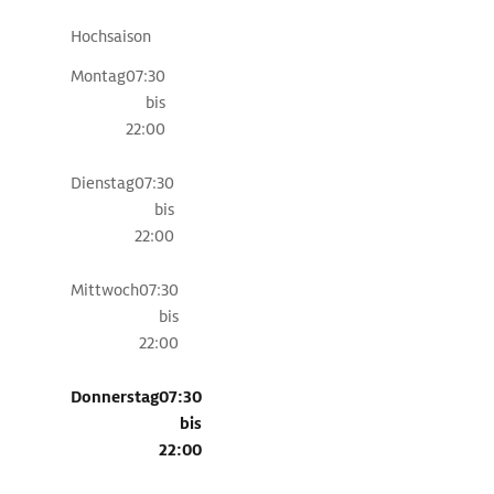
sowie
Hochsaison
zur
Geologie
Montag
07:30
dieses
bis
einzigartigen
22:00
Gebiets
zu
Dienstag
07:30
finden.
bis
Schöne
22:00
Ausblicke
auf
Mittwoch
07:30
den
bis
Lauf
22:00
der
Donau
Donnerstag
07:30
gibt
bis
es
22:00
von
der