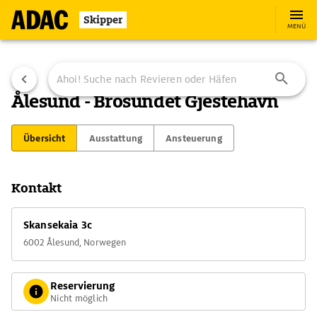
Skipper
MENÜ
Ålesund - Brosundet Gjestehavn
Übersicht
Ausstattung
Ansteuerung
Kontakt
Skansekaia 3c
6002 Ålesund, Norwegen
Reservierung
Nicht möglich