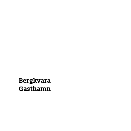
der
Nähe
Marina
Bojenfeld
Ankerplatz
Alle Marinas anzeigen
Bergkvara
Gasthamn
Schweden
Südliche
und
Mittlere