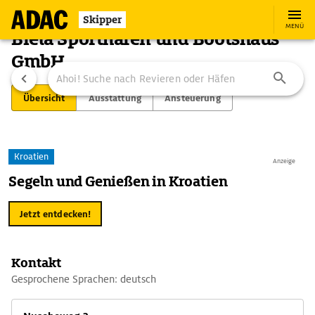
Skipper
MENÜ
Biela Sporthafen und Bootshaus
GmbH
Übersicht
Ausstattung
Ansteuerung
Kroatien
Anzeige
Segeln und Genießen in Kroatien
Jetzt entdecken!
Kontakt
Gesprochene Sprachen: deutsch