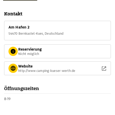
dokumentiert, außerdem stehen über 100 verschiedene Weine
zum Verkosten bereit.
Kontakt
Am Hafen 2
54470 Bernkastel-Kues, Deutschland
Reservierung
Nicht möglich
Website
http://www.camping-kueser-werth.de
Öffnungszeiten
8-19