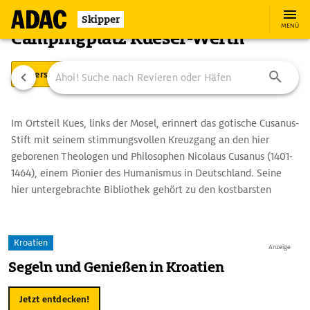
Skipper
MENÜ
Campingplatz Kueser-Werth
Übersicht
Ausstattung
Ansteuerung
Im Ortsteil Kues, links der Mosel, erinnert das gotische Cusanus-
Stift mit seinem stimmungsvollen Kreuzgang an den hier
geborenen Theologen und Philosophen Nicolaus Cusanus (1401-
1464), einem Pionier des Humanismus in Deutschland. Seine
hier untergebrachte Bibliothek gehört zu den kostbarsten
Privatbibliotheken der Welt. Magischen Reiz übt auch das auf
der anderen Moselseite gelegene Bernkastel mit seiner
malerischen Fachwerk-Altstadt aus. Prachtvoll zeigt sich der
Kroatien
Anzeige
Marktplatz mit dem Michaelsbrunnen von 1606, dem Rathaus
Segeln und Genießen in Kroatien
von 1608 und besonders schmucken Fachwerkhäusern. In den
historischen Gewölbekellern des ehemaligen Kelterhauses des
Jetzt entdecken!
St.-Nikolaus-Hospitals wird die Geschichte des Weinbaus