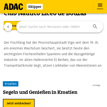
Skipper
MENÜ
Club Náutico Liceo de Bouzas
Übersicht
Ausstattung
Ansteuerung
Der Fischfang hat der Provinzhauptstadt Vigo seit dem 19. Jh.
ein enormes Wachstum beschert, sie besitzt heute den
wichtigsten Fischereihafen Spaniens und die dazugehörige
Industrie. Im alten Hafenviertel El Berbés, das vor der
Transantlatikmole liegt, sitzen Liebhaber von Meerestieren an
der Quelle. Unbedingt ansteuern sollte man die drei
vorgelagerten, zum Naturschutzgebiet erklärten "Islas Cíes".
Hier kann man an herrlichen Stränden baden und nistende
Kroatien
Anzeige
Möwen, Kormorane und Fischreiher beobachten.
Segeln und Genießen in Kroatien
Jetzt entdecken!