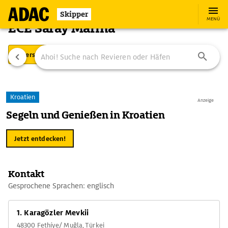
Skipper
MENÜ
ECE Saray Marina
Übersicht
Ausstattung
Ansteuerung
Kroatien
Anzeige
Segeln und Genießen in Kroatien
Jetzt entdecken!
Kontakt
Gesprochene Sprachen: englisch
1. Karagözler Mevkii
48300 Fethíye/ Muğla, Türkei