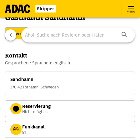
Skipper
MENÜ
Gästhamn Sandhamn
Übersicht
Ausstattung
Ansteuerung
Kontakt
Gesprochene Sprachen: englisch
Sandhamn
370 42 Torhamn, Schweden
Reservierung
Nicht möglich
Funkkanal
81