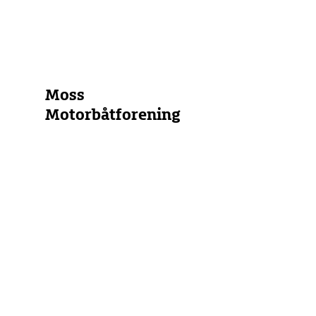
Alle Marinas anzeigen
Moss
Motorbåtforening
Norwegen
Skaggerak