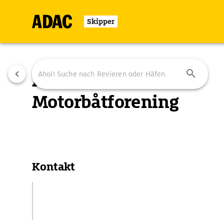
Skipper
Moss
Motorbåtforening
Übersicht
Ausstattung
Ansteuerung
Kontakt
Sundbakken 14
1513 Moss, Norwegen