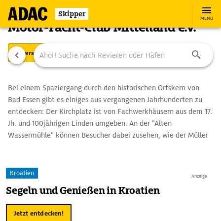
Skipper
MENÜ
Motor-Yacht-Club Mittelland e.V.
Übersicht
Ausstattung
Ansteuerung
Bei einem Spaziergang durch den historischen Ortskern von
Bad Essen gibt es einiges aus vergangenen Jahrhunderten zu
entdecken: Der Kirchplatz ist von Fachwerkhäusern aus dem 17.
Jh. und 100jährigen Linden umgeben. An der "Alten
Wassermühle" können Besucher dabei zusehen, wie der Müller
das Korn schrotet, und in der "Alten Apotheke" ist noch eine
komplette Einrichtung aus dem 19. Jh. erhalten. An viel weiter
zurückliegende Zeiten erinnert ein Steinbruch im nahe
Kroatien
Anzeige
gelegenen Barkhausen: Hier kann man 150 Mio. Jahre alte
Segeln und Genießen in Kroatien
Abdrücke von zwei Dinosauriern bewundern. Die beiden
Fährten sind durch ein Glasdach geschützt, zwei Sauriermodelle
Jetzt entdecken!
und Hinweistafeln runden das Ensemble ab.