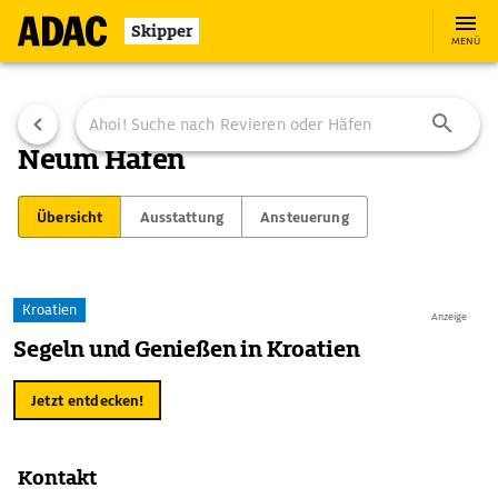
Skipper
MENÜ
Neum Hafen
Übersicht
Ausstattung
Ansteuerung
Kroatien
Anzeige
Segeln und Genießen in Kroatien
Jetzt entdecken!
Kontakt