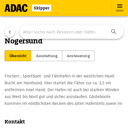
Skipper
MENÜ
Nogersund
Übersicht
Ausstattung
Ansteuerung
Fischeri-, Sportboot- und Fährhafen in der westlichen Hanö
Bucht am Hanösund. Hier startet die Fähre zur ca. 3,5 sm
entfernten Insel Hanö. Der Hafen ist auch bei starken Winden
aus West bis Nord gut und sicher anzulaufen. Gästeboote
kommen im nördlichsten Becken des alten Hafenteils sowie im
neuen "Ny hambassäng" unter. Im Hafen findet man zahlreiche
Servicebetriebe fürs Boot sowie Kran- und Slipmöglichkeiten.
Kontakt
Außer einem Restaurant leider keinerlei