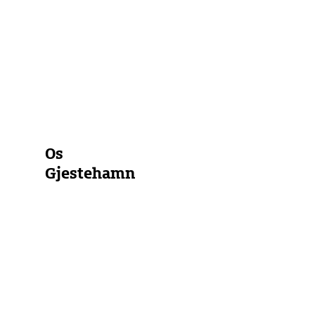
Marina
Bojenfeld
Ankerplatz
Alle Marinas anzeigen
Os
Gjestehamn
Atlantischer
Ozean
Norwegen