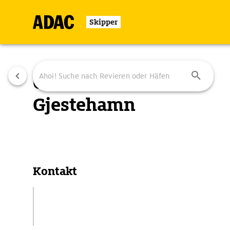
Skipper
Os
Gjestehamn
Übersicht
Ausstattung
Ansteuerung
Kontakt
Torggata 7
5200 Os, Norwegen