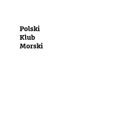
Polski
Klub
Morski
Polen
Südliche
und
Mittlere
Ostsee