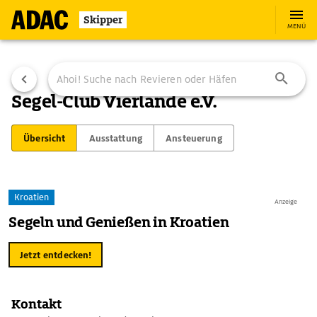
Skipper
MENÜ
Segel-Club Vierlande e.V.
Übersicht
Ausstattung
Ansteuerung
Kroatien
Anzeige
Segeln und Genießen in Kroatien
Jetzt entdecken!
Kontakt