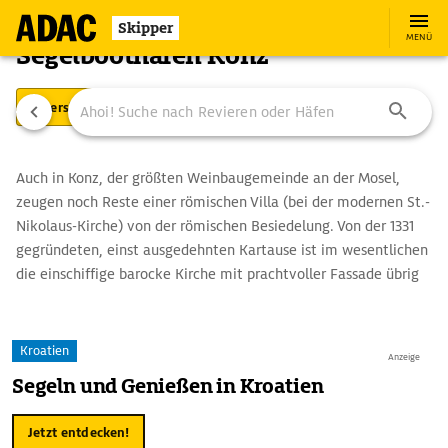
Skipper
MENÜ
Segelboothafen Konz
Übersicht
Ausstattung
Ansteuerung
Auch in Konz, der größten Weinbaugemeinde an der Mosel,
zeugen noch Reste einer römischen Villa (bei der modernen St.-
Nikolaus-Kirche) von der römischen Besiedelung. Von der 1331
gegründeten, einst ausgedehnten Kartause ist im wesentlichen
die einschiffige barocke Kirche mit prachtvoller Fassade übrig
geblieben. Teile der Klostergebäude wurden in ein
Kulturzentrum umgewandelt. Sehenswert ist das
Freilichtmuseum Roscheider Hof auf dem einstigen Hofgut der
Kroatien
Anzeige
Benediktinerabtei St. Matthias, das ein anschauliches Bild der
Segeln und Genießen in Kroatien
ländlichen Alltagskultur vermittelt.
Jetzt entdecken!