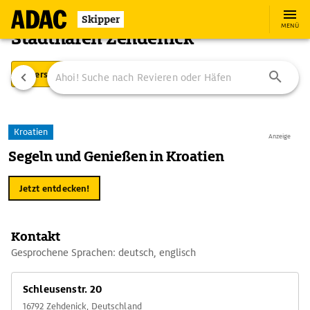
Skipper
MENÜ
Stadthafen Zehdenick
Übersicht
Ausstattung
Ansteuerung
Kroatien
Anzeige
Segeln und Genießen in Kroatien
Jetzt entdecken!
Kontakt
Gesprochene Sprachen: deutsch, englisch
Schleusenstr. 20
16792 Zehdenick, Deutschland