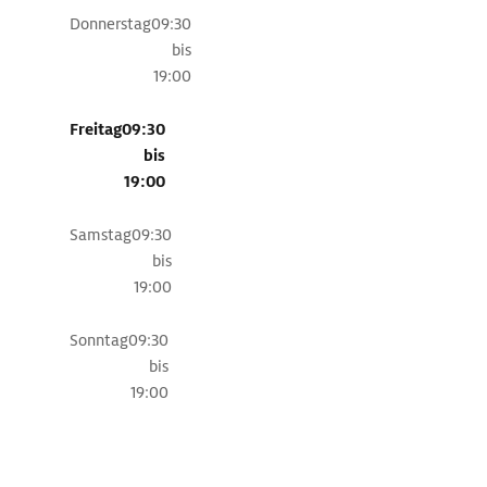
Bummel
Donnerstag
09:30
durch
bis
die
19:00
überaus
malerische
Freitag
09:30
Altstadt
bis
bleibt
19:00
das
Auge
Samstag
09:30
besonders
bis
lange
19:00
am
freskengeschmückten
Sonntag
09:30
Alten
bis
Rathaus
19:00
oder
an
dem
Liegeplätze
bekannten