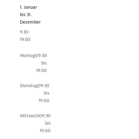
der
i
1. Januar
seit
n
bis 31.
1856
Dezember
mit
K
steinerner
9.30-
r
Miene
19.00
die
o
Hafeneinfahrt
Montag
09:30
a
der
bis
Inselstadt
t
19:00
bewacht,
i
weist
Dienstag
09:30
e
auf
bis
die
n
19:00
Zugehörigkeit
zu
Mittwoch
09:30
Bayern
bis
hin.
19:00
Beim