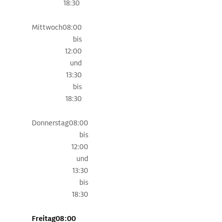
18:30
Phantasie
an.
Mittwoch
08:00
Sehenswerte
bis
Sakralbauten
12:00
sind
und
die
13:30
Pfarrkirche
bis
Johannes
18:30
des
Täufers
Donnerstag
08:00
sowie
bis
die
12:00
Alte
und
Kirche
13:30
mit
bis
dem
18:30
Wacht-
und
Freitag
08:00