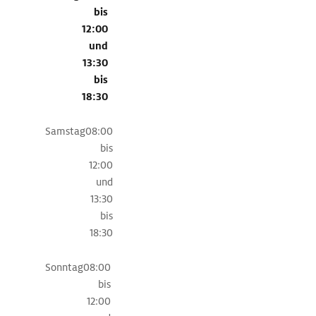
Wehrturm
bis
aus
12:00
dem
und
15.
13:30
Jh.
bis
18:30
Samstag
08:00
bis
12:00
und
13:30
bis
18:30
Sonntag
08:00
bis
12:00