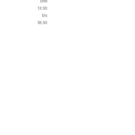
und
13:30
bis
18:30
Liegeplätze
in
der
Nähe
Marina
Bojenfeld
Ankerplatz
Alle Marinas anzeigen