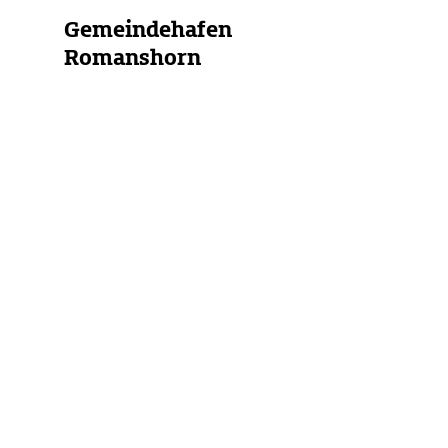
Gemeindehafen
Romanshorn
Schweiz
Bodensee
(Schweiz)