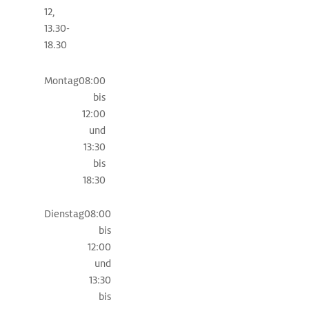
die
12,
alten
13.30-
Fischerhäuser.
18.30
Die
Jakobsleiter,
Montag
08:00
eine
bis
Freiplastik
12:00
aus
und
Aluminiumguss,
13:30
sowie
bis
der
18:30
Asco-
Brunnen
Dienstag
08:00
mit
bis
seinen
12:00
Wasserspielen
und
regen
13:30
die
bis
künstlerische