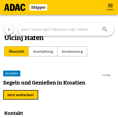
Skipper
MENÜ
Ulcinj Hafen
Übersicht
Ausstattung
Ansteuerung
Kroatien
Anzeige
Segeln und Genießen in Kroatien
Jetzt entdecken!
Kontakt