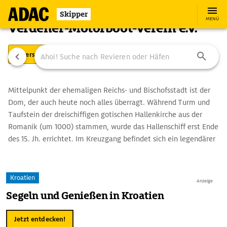
Skipper
MENÜ
Verdener-Motorboot-Verein e.V.
Übersicht
Ausstattung
Ansteuerung
Mittelpunkt der ehemaligen Reichs- und Bischofsstadt ist der
Dom, der auch heute noch alles überragt. Während Turm und
Taufstein der dreischiffigen gotischen Hallenkirche aus der
Romanik (um 1000) stammen, wurde das Hallenschiff erst Ende
des 15. Jh. errichtet. Im Kreuzgang befindet sich ein legendärer
Wasserspeier, der "Steinerne Mann". Ebenfalls sehenswert ist
die Kirche St. Johannis mit Heiligendarstellungen aus dem 14.
Jh. und ein Stuckrelief über dem Bogen zum Chor mit dem
Kroatien
Anzeige
Jüngsten Gericht als Thema. Es stammt wie die prachtvoll
Segeln und Genießen in Kroatien
bemalte Kanzel aus der Zeit um 1595. Einen Besuch ist auch
das Deutsche Pferdemuseum wert mit seiner anschaulichen
Jetzt entdecken!
Ausstellung zum Thema Pferd. U. a. erfährt man hier, dass es