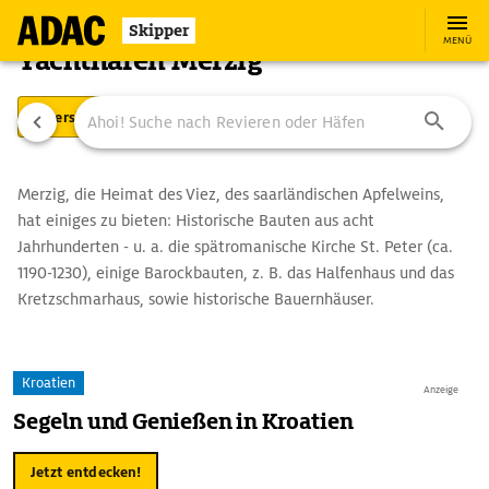
Skipper
MENÜ
Yachthafen Merzig
Übersicht
Ausstattung
Ansteuerung
Merzig, die Heimat des Viez, des saarländischen Apfelweins,
hat einiges zu bieten: Historische Bauten aus acht
Jahrhunderten - u. a. die spätromanische Kirche St. Peter (ca.
1190-1230), einige Barockbauten, z. B. das Halfenhaus und das
Kretzschmarhaus, sowie historische Bauernhäuser.
Kunstfreunde sollten einen Abstecher zu der Skulpturenstraße
"Steine an der Grenze" einplanen. Die von internationalen
Bildhauern geschaffenen Steinskulpturen sind nahe Merzig an
Kroatien
Anzeige
der deutsch-französischen Grenze zu besichtigen.
Segeln und Genießen in Kroatien
Jetzt entdecken!