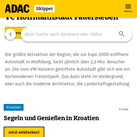
Skipper
MENÜ
YC Hoffmannstadt Fallersleben
Übersicht
Ausstattung
Ansteuerung
Die größte Attraktion der Region, die zur Expo 2000 eröffnete
Autostadt in Wolfsburg, lockt jährlich über 2,2 Mio. Besucher
an. Die vom VW-Konzern gestiftete Autostadt gibt sich wie ein
hochmoderner Freizeitpark. Das Auto steht im Vordergrund,
aber auch die moderne Architektur, die Landschaftsgestaltung
und die ungewöhnlichen Ideen der Präsentation begeistern die
Besucher. Für Autofans ist natürlich auch das VW-Automuseum
ein Muss. Es widmet sich nicht nur allen Produkten der Marke,
Kroatien
Anzeige
sondern auch ihren Prototypen und verschiedenen Unikaten.
Segeln und Genießen in Kroatien
Hierzu gehören neben Filmstar "Herbie" und den ersten
Prototypen des Golf und anderer Modelle auch Kuriositäten wie
Jetzt entdecken!
ein Holz-Käfer oder ein Wasser-Golf auf hydraulischen Pontons.