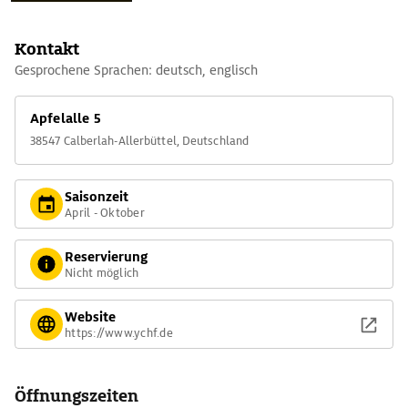
Insgesamt sind 140 Fahrzeuge auf 5000 Quadratmetern
Museumsfläche zu besichtigen.
Kontakt
Gesprochene Sprachen: deutsch, englisch
Apfelalle 5
38547 Calberlah-Allerbüttel, Deutschland
Saisonzeit
April - Oktober
Reservierung
Nicht möglich
Website
https://www.ychf.de
Öffnungszeiten