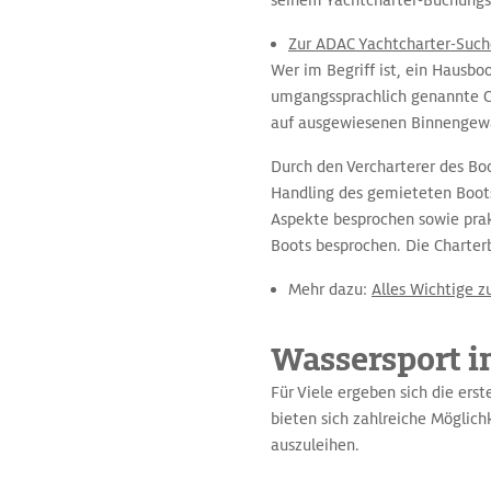
seinem Yachtcharter-Buchungsp
Zur ADAC Yachtcharter-Such
Wer im Begriff ist, ein Hausb
umgangssprachlich genannte Ch
auf ausgewiesenen Binnengewä
Durch den Vercharterer des Bo
Handling des gemieteten Boots.
Aspekte besprochen sowie prak
Boots besprochen. Die Charterb
Mehr dazu:
Alles Wichtige z
Wassersport i
Für Viele ergeben sich die er
bieten sich zahlreiche Möglic
auszuleihen.