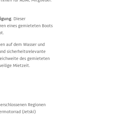
eilen für ADAC Mitglieder.
nigung
. Dieser
hren eines gemieteten Boots
bt.
lten auf dem Wasser und
und sicherheitsrelevante
 Reichweite des gemieteten
eilige Mietzeit.
h erschlossenen Regionen
ermotorrad (Jetski)