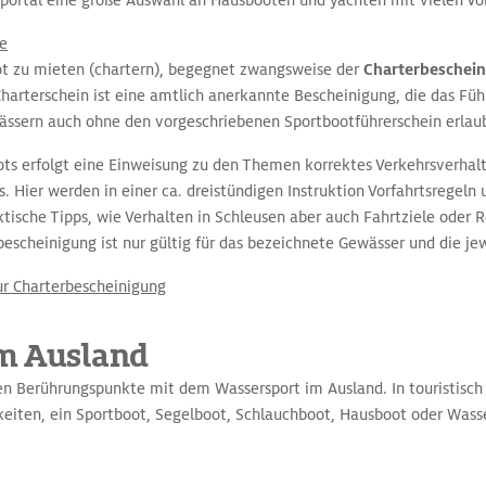
ortal eine große Auswahl an Hausbooten und yachten mit vielen Vort
e
oot zu mieten (chartern), begegnet zwangsweise der
Charterbeschei
arterschein ist eine amtlich anerkannte Bescheinigung, die das Fü
ssern auch ohne den vorgeschriebenen Sportbootführerschein erlau
ots erfolgt eine Einweisung zu den Themen korrektes Verkehrsverha
 Hier werden in einer ca. dreistündigen Instruktion Vorfahrtsregeln 
tische Tipps, wie Verhalten in Schleusen aber auch Fahrtziele oder
escheinigung ist nur gültig für das bezeichnete Gewässer und die jew
ur Charterbescheinigung
m Ausland
sten Berührungspunkte mit dem Wassersport im Ausland. In touristisc
hkeiten, ein Sportboot, Segelboot, Schlauchboot, Hausboot oder Wass