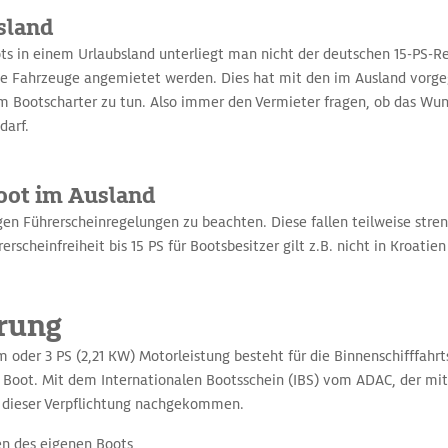
sland
ots in einem Urlaubsland unterliegt man nicht der deutschen 15-PS-
te Fahrzeuge angemietet werden. Dies hat mit den im Ausland vorg
m Bootscharter zu tun. Also immer den Vermieter fragen, ob das Wu
darf.
oot im Ausland
tigen Führerscheinregelungen zu beachten. Diese fallen teilweise stre
erscheinfreiheit bis 15 PS für Bootsbesitzer gilt z.B. nicht in Kroati
erung
 oder 3 PS (2,21 KW) Motorleistung besteht für die Binnenschifffahr
Boot. Mit dem Internationalen Bootsschein (IBS) vom ADAC, der mit 
rd dieser Verpflichtung nachgekommen.
n des eigenen Boots