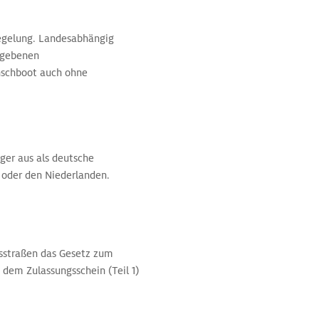
Regelung. Landesabhängig
egebenen
nschboot auch ohne
nger aus als deutsche
en oder den Niederlanden.
tsstraßen das Gesetz zum
dem Zulassungsschein (Teil 1)