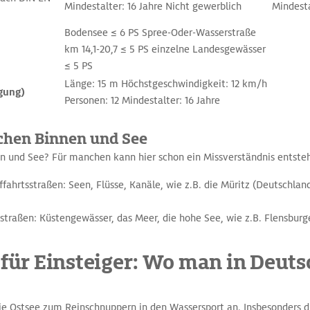
Mindestalter: 16 Jahre Nicht gewerblich
Mindesta
Bodensee ≤ 6 PS Spree-Oder-Wasserstraße
km 14,1-20,7 ≤ 5 PS einzelne Landesgewässer
≤ 5 PS
Länge: 15 m Höchstgeschwindigkeit: 12 km/h
gung)
Personen: 12 Mindestalter: 16 Jahre
chen Binnen und See
n und See? Für manchen kann hier schon ein Missverständnis entste
ffahrtsstraßen: Seen, Flüsse, Kanäle, wie z.B. die Müritz (Deutschlan
sstraßen: Küstengewässer, das Meer, die hohe See, wie z.B. Flensburg
 für Einsteiger: Wo man in Deut
die Ostsee zum Reinschnuppern in den Wassersport an. Insbesonders 