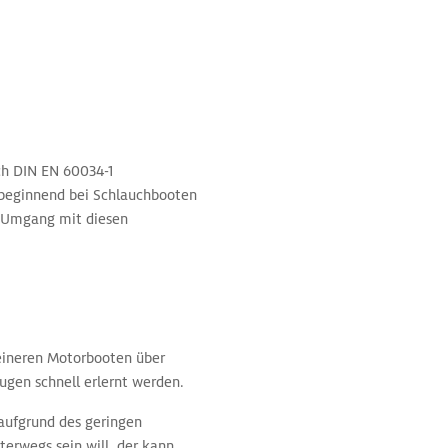
ch DIN EN 60034-1
, beginnend bei Schlauchbooten
r Umgang mit diesen
leineren Motorbooten über
gen schnell erlernt werden.
 aufgrund des geringen
erwegs sein will, der kann