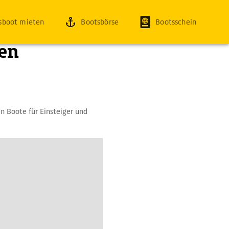
sboot mieten
Bootsbörse
Bootsschein
den
en Boote für Einsteiger und