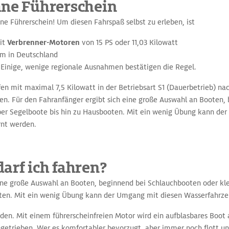
hne Führerschein
e Führerschein! Um diesen Fahrspaß selbst zu erleben, ist
mit
Verbrenner-Motoren
von 15 PS oder 11,03 Kilowatt
 m in Deutschland
. Einige, wenige regionale Ausnahmen bestätigen die Regel.
en mit maximal 7,5 Kilowatt in der Betriebsart S1 (Dauerbetrieb) na
den. Für den Fahranfänger ergibt sich eine große Auswahl an Booten
ber Segelboote bis hin zu Hausbooten. Mit ein wenig Übung kann de
rnt werden.
arf ich fahren?
eine große Auswahl an Booten, beginnend bei Schlauchbooten oder k
ten. Mit ein wenig Übung kann der Umgang mit diesen Wasserfahrzeu
den. Mit einem führerscheinfreien Motor wird ein aufblasbares Boot
getrieben. Wer es komfortabler bevorzugt, aber immer noch flott unt