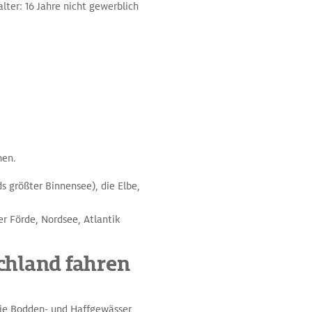
lter: 16 Jahre nicht gewerblich
hen.
ds größter Binnensee), die Elbe,
er Förde, Nordsee, Atlantik
schland fahren
die Bodden- und Haffgewässer