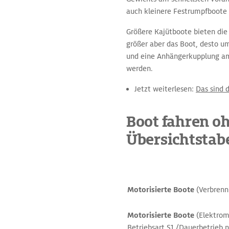
auch kleinere Festrumpfboote a
Größere Kajütboote bieten die
größer aber das Boot, desto um
und eine Anhängerkupplung am
werden.
Jetzt weiterlesen:
Das sind d
Boot fahren o
Übersichtstabe
Motorisierte Boote
(Verbrenn
Motorisierte Boote
(Elektrom
Betriebsart S1 /Dauerbetrieb 