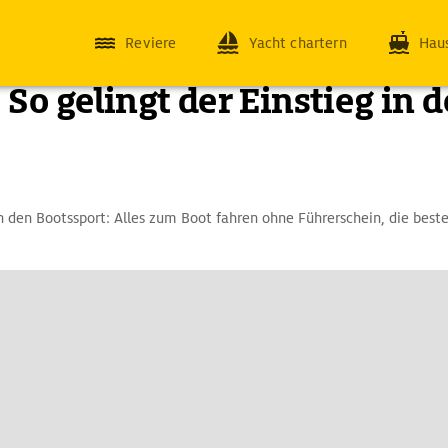
Reviere
Yacht chartern
Hau
 So gelingt der Einstieg in 
in den Bootssport: Alles zum Boot fahren ohne Führerschein, die best