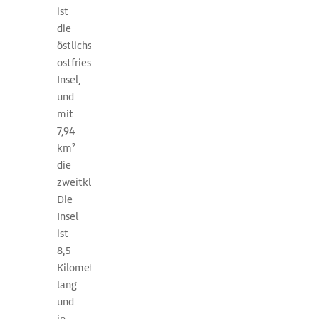
a
Inseln
ist
t
und
die
Festlandküste
östlichste
i
liegen
ostfriesische
e
ausgedehnte
Insel,
Wattbereiche.
und
n
mit
Von
7,94
Ost
km²
nach
die
West
zweitkleinste.
liegen
Die
Wangerooge,
Insel
Spiekeroog,
ist
Langeoog,
8,5
Baltrum,
Kilometer
Juist,
lang
Norderney
und
und