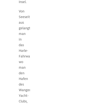
Insel.
l
iegt
b
ei
Von
N
anni
Seeseite
i
m
aus
B
ett",
gelangt
wobei
man
der
in
Buchstabe
das
I
Harle-
für
Fahrwasser,
Juist
wo
steht.
man
den
Die
Hafen
beste
des
Reisezeit
Wangerooger
per
Yacht-
Boot
Clubs,
ist