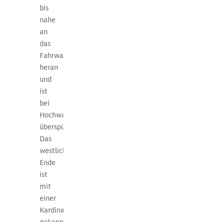
kräftig.
bis
nahe
an
das
Fahrwasser
heran
und
ist
bei
Hochwasser
überspült.
Das
westliche
Ende
ist
mit
einer
Kardinaltonne