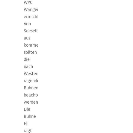
WYC
von
Wangerooge
Juli
erreicht.
bis
Von
September.
Seeseite
Die
aus
vorherrschende
kommend
Windrichtung
sollten
West
die
ist
nach
meistens
Westen
sehr
ragenden
stabil
Buhnen
und
beachtet
die
werden.
Winde
Die
wehen
Buhne
häufig
H
auch
ragt