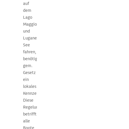
auf
dem
Lago
Maggiore
und
Luganer
See
fahren,
benötigen
gem.
Gesetz
ein
lokales
Kennzeichen.
Diese
Regelung
betrifft
alle
Boote