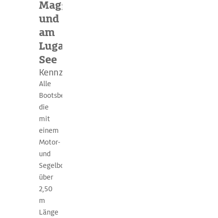
Maggiore
und
am
Luganer
See
Kennzeichnungspflicht
Alle
Bootsbesitzer,
die
mit
einem
Motor-
und
Segelboot
über
2,50
m
Länge