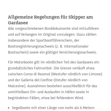
infrastrukturell hervorragend erschlossen. Wer sich vorab mit
den lokalen Vorschriften vertraut macht, findet hier eines der
zuverlässigsten und abwechslungsreichsten Wassersportgebiete
Allgemeine Regelungen für Skipper am
Europas.
Gardasee
Alle vorgeschriebenen Borddokumente sind mitzuführen
und auf Verlangen im Original vorzulegen. Dazu zählen
insbesondere der Sportbootführerschein, der
Bootsregistrierungsnachweis (z. B. Internationaler
Bootsschein) sowie ein gültiger Versicherungsnachweis.
Für Motorboote gilt im nördlichen Teil des Gardasees ein
grundsätzliches Fahrverbot. Die Grenze verläuft etwa
zwischen Corno di Reamol (Westufer nördlich von Limone)
und der Galleria del Confine (Ostufer nördlich von
Malcesine). Ausnahmen bestehen ausschließlich für das
unmittelbare Ein- und Auslaufen in Häfen sowie in
begründeten Fällen, etwa bei fehlendem Wind.
Segelboote mit einer Länge von mehr als 6 Metern