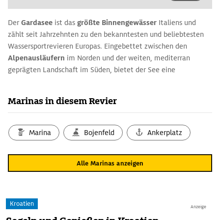
Der
Gardasee
ist das
größte Binnengewässer
Italiens und
zählt seit Jahrzehnten zu den bekanntesten und beliebtesten
Wassersportrevieren Europas. Eingebettet zwischen den
Alpenausläufern
im Norden und der weiten, mediterran
geprägten Landschaft im Süden, bietet der See eine
ungewöhnliche Kombination aus alpinem und südlichem
Charakter. Gerade diese geografische Lage sorgt für die
Marinas in diesem Revier
stabilen Windverhältnisse
, die Segler und Surfer aus ganz
Europa anziehen.
Marina
Bojenfeld
Ankerplatz
Typisch für den Gardasee ist das ausgeprägte
thermische
Windsystem
. Am Morgen setzt mit dem „
Pelér
“ ein konstanter
Nordwind ein, der vor allem im nördlichen Teil des Sees für
Alle Marinas anzeigen
sportliche Bedingungen sorgt. Am Nachmittag dreht der Wind
auf Süd und bringt mit der „
Ora“
eine verlässliche Brise, die
sich besonders für entspannte Segeltörns und Wassersport aller
Kroatien
Art eignet. Diese Verlässlichkeit macht das Revier planbar und
Anzeige
auch für weniger erfahrene Crews attraktiv.