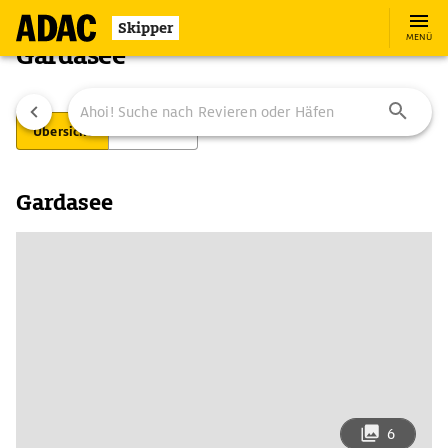
Skipper
MENÜ
Gardasee
Übersicht
Reviere
Gardasee
6