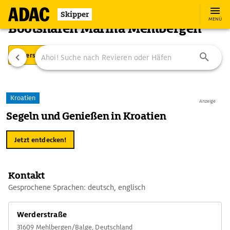
Skipper
MENÜ
Bootshafen Marina Mehlbergen
Übersicht
Ausstattung
Ansteuerung
Kroatien
Anzeige
Segeln und Genießen in Kroatien
Jetzt entdecken!
Kontakt
Gesprochene Sprachen: deutsch, englisch
Werderstraße
31609 Mehlbergen/Balge, Deutschland