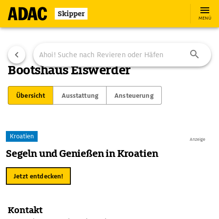
Skipper
MENÜ
Bootshaus Eiswerder
Übersicht
Ausstattung
Ansteuerung
Kroatien
Anzeige
Segeln und Genießen in Kroatien
Jetzt entdecken!
Kontakt