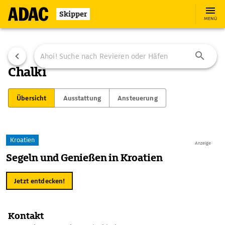
Skipper
MENÜ
Chalki
Übersicht
Ausstattung
Ansteuerung
Kroatien
Anzeige
Segeln und Genießen in Kroatien
Jetzt entdecken!
Kontakt