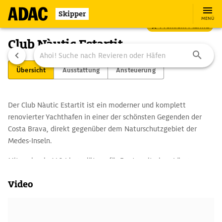
Skipper
MENÜ
Premium Marina
Club Nàutic Estartit
Übersicht
Ausstattung
Ansteuerung
Der Club Nàutic Estartit ist ein moderner und komplett
renovierter Yachthafen in einer der schönsten Gegenden der
Costa Brava, direkt gegenüber dem Naturschutzgebiet der
Medes-Inseln.
Mit mehr als 640 Liegeplätzen für Boote mit einer Länge von
bis zu 45 Metern ist der Club Nàutic Estartit dank seiner
Video
modernen Einrichtungen, hochwertigen Dienstleistungen,
technischen Unterstützung und persönlichen Kundenbetreuung
ein bevorzugtes Ziel für Dauerlieger und für Gäste.