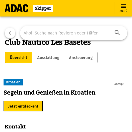
Skipper
MENÜ
Club Náutico Les Basetes
Übersicht
Ausstattung
Ansteuerung
Kroatien
Anzeige
Segeln und Genießen in Kroatien
Jetzt entdecken!
Kontakt